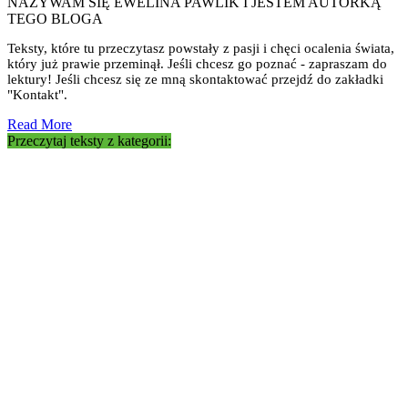
NAZYWAM SIĘ EWELINA PAWLIK I JESTEM AUTORKĄ
TEGO BLOGA
Teksty, które tu przeczytasz powstały z pasji i chęci ocalenia świata,
który już prawie przeminął. Jeśli chcesz go poznać - zapraszam do
lektury! Jeśli chcesz się ze mną skontaktować przejdź do zakładki
"Kontakt".
Read More
Przeczytaj teksty z kategorii: