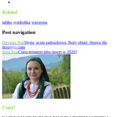
Related
jabłko
symbolika
wierzenia
Post navigation
Previous Post
Stypa, uczta zaduszkowa, Boży obiad. Strawa dla
dusz(y) i ciała
Next Post
Ciąża tematem tabu nawet w 2020?
Cześć!