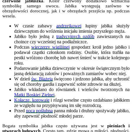
czerwone jabłuszka
. Kolor czerwony dodatkowo wzmacnia
symbolikę samego owocu. Jabłka występują zarówno w
obrzędowości dorocznej, jak i w obrzędach przejścia np. podczas
wesela.
W czasie zabawy
andrzejkowej
łupiny jabłka służyły
dziewczętom do wróżenia inicjału imienia przyszłego męża.
Jabłko było jedną z
tradycyjnych ozdób
zawieszanych na
choince czy wcześniej na podłaźniczce.
Podczas
wieczerzy wigilijnej
gospodarz kroił jedno jabłko i
podawał cząstki członkom rodziny. Osobie, która trafiła na
pestki wróżono chorobę lub nawet śmierć w trakcie kolejnego
roku.
Podarowanie jabłka dziewczynie w okresie świątecznym było
jasną deklaracją zalotów i poważnych zamiarów wobec niej.
W dzień
św. Błażeja
święcono i jedzono jabłka, aby uchronić
się od choroby gardła i zapewnić sobie zdrowie na dłużej.
Jabłko wkładano do równianek i wieńców tworzonych na
Matki Boskiej Zielnej
.
Kołacze, korowaje
i rózgi weselne często ozdabiano jabłkiem
ze względu na przypisywaną im siłę rozrodczą.
Przed
nocą poślubną
panna młoda i druhny spożywały jabłko,
aby zapewnić płodność młodej parze.
Bogata symbolika jabłka często używana jest w
pieśniach i
utworach ludowych
. Często tam, gdzie mowa o miłości, płodności,