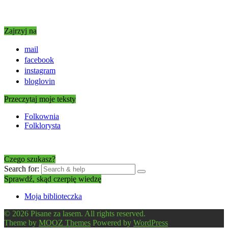
Zajrzyj na
mail
facebook
instagram
bloglovin
Przeczytaj moje teksty
Folkownia
Folklorysta
Czego szukasz?
Search for:
Sprawdź, skąd czerpię wiedzę
Moja biblioteczka
© 2026 Pisane za lasem. All rights reserved.
Theme by
MOOZ Themes
Powered by
WordPress