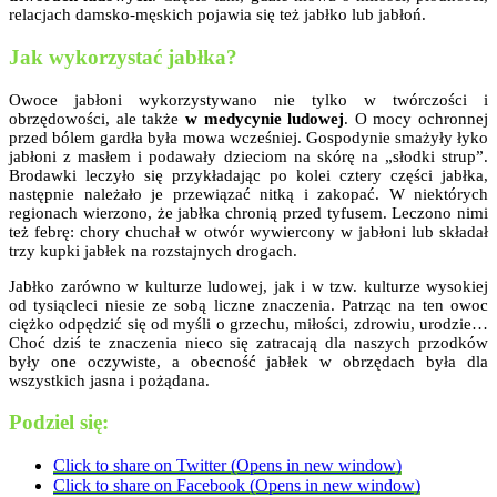
relacjach damsko-męskich pojawia się też jabłko lub jabłoń.
Jak wykorzystać jabłka?
Owoce jabłoni wykorzystywano nie tylko w twórczości i
obrzędowości, ale także
w medycynie ludowej
. O mocy ochronnej
przed bólem gardła była mowa wcześniej. Gospodynie smażyły łyko
jabłoni z masłem i podawały dzieciom na skórę na „słodki strup”.
Brodawki leczyło się przykładając po kolei cztery części jabłka,
następnie należało je przewiązać nitką i zakopać. W niektórych
regionach wierzono, że jabłka chronią przed tyfusem. Leczono nimi
też febrę: chory chuchał w otwór wywiercony w jabłoni lub składał
trzy kupki jabłek na rozstajnych drogach.
Jabłko zarówno w kulturze ludowej, jak i w tzw. kulturze wysokiej
od tysiącleci niesie ze sobą liczne znaczenia. Patrząc na ten owoc
ciężko odpędzić się od myśli o grzechu, miłości, zdrowiu, urodzie…
Choć dziś te znaczenia nieco się zatracają dla naszych przodków
były one oczywiste, a obecność jabłek w obrzędach była dla
wszystkich jasna i pożądana.
Podziel się:
Click to share on Twitter (Opens in new window)
Click to share on Facebook (Opens in new window)