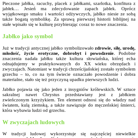
Pieczone jabłka, racuchy, placek z jabłkami, szarlotka, konfitura z
jabłek… Jesień ma zdecydowanie zapach jabłek. Oprócz
wyjątkowego smaku i wartości odżywczych, jabłko niesie ze sobą
także bogatą symbolikę. Za sprawą pierwszej historii biblijnej na
stałe wpisało się w kulturę przybierając coraz to nowe znaczenia.
Jabłko jako symbol
Już w tradycji antycznej jabłko symbolizowało
zdrowie, siłę, urodę,
młodość, życie erotyczne, dobrobyt i powodzenie
. Podobne
znaczenia nadała jabłku także kultura słowiańska, której echa
odnajdujemy w praktykowanych do XX wieku obrzędach i
zwyczajach. Natomiast w tradycji chrześcijańskiej zostało symbolem
grzechu – to, co na tym świecie oznaczało powodzenie i dobra
materialne, stało się też przyczyną upadku pierwszych ludzi.
Jabłko pojawia się jako jeden z insygniów królewskich. W sztuce
sakralnej nawet Chrystus przedstawiany jest z jabłkiem
zwieńczonym krzyżykiem. Ten element odnosi się do władzy nad
światem, kulą ziemską, a także nawiązuje do męczeńskiej śmierci,
która wybawia ludzi od grzechu.
W zwyczajach ludowych
W tradycji ludowej wykorzystuje się najczęściej niewielkie