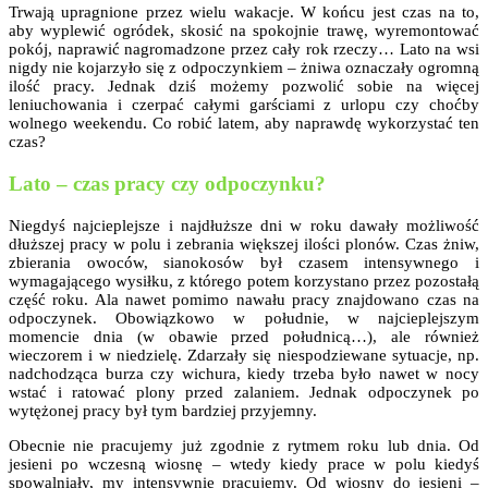
Trwają upragnione przez wielu wakacje. W końcu jest czas na to,
aby wyplewić ogródek, skosić na spokojnie trawę, wyremontować
pokój, naprawić nagromadzone przez cały rok rzeczy… Lato na wsi
nigdy nie kojarzyło się z odpoczynkiem – żniwa oznaczały ogromną
ilość pracy. Jednak dziś możemy pozwolić sobie na więcej
leniuchowania i czerpać całymi garściami z urlopu czy choćby
wolnego weekendu. Co robić latem, aby naprawdę wykorzystać ten
czas?
Lato – czas pracy czy odpoczynku?
Niegdyś najcieplejsze i najdłuższe dni w roku dawały możliwość
dłuższej pracy w polu i zebrania większej ilości plonów. Czas żniw,
zbierania owoców, sianokosów był czasem intensywnego i
wymagającego wysiłku, z którego potem korzystano przez pozostałą
część roku. Ala nawet pomimo nawału pracy znajdowano czas na
odpoczynek. Obowiązkowo w południe, w najcieplejszym
momencie dnia (w obawie przed południcą…), ale również
wieczorem i w niedzielę. Zdarzały się niespodziewane sytuacje, np.
nadchodząca burza czy wichura, kiedy trzeba było nawet w nocy
wstać i ratować plony przed zalaniem. Jednak odpoczynek po
wytężonej pracy był tym bardziej przyjemny.
Obecnie nie pracujemy już zgodnie z rytmem roku lub dnia. Od
jesieni po wczesną wiosnę – wtedy kiedy prace w polu kiedyś
spowalniały, my intensywnie pracujemy. Od wiosny do jesieni –