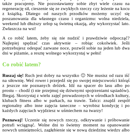
także pracujemy. Nie pozostawiamy sobie zbyt wiele czasu na
regenerację sił, cieszenie się ze zwykłych rzeczy czy leżenie na kocu
z książką. Dlatego od naszych przodków możemy uczyć się
poszanowania dla własnego czasu i organizmu: wolna niedziela,
weekend lub dłuższy urlop są świetną okazją, aby wykorzystać lato.
Zwłaszcza na wsi!
A co robić latem, żeby się nie nudzić i prawdziwie odpocząć?
Najlepiej spędzać czas aktywnie – robiąc cokolwiek. Jeśli
potrzebujesz odespać zarwane noce, pozwól sobie na jeden lub dwa
dni w piżamie, a resztę wolnego wykorzystaj w pełni!
Co robić latem?
Ruszaj się!
Ruch jest dobry na wszystko 🙂 Nie musisz od razu iść
na siłownię. Weź rower i przejedź się po swojej miejscowości którąś
z jeszcze nie poznanych dróżek. Idź na spacer do lasu albo po
prostu – chodź (i nie przejmuj się dziwnymi spojrzeniami sąsiadów).
Biegaj. Skorzystaj z wielu zajęć prowadzonych w ośrodkach kultury,
klubach fitness albo w parkach, na trawie. Tańcz: znajdź zespół
regionalny albo inne zajęcia taneczne – wyrobisz kondycję i po
każdych zajęciach wyjdziesz w uśmiechem na twarzy!
Poznawaj!
Uczenie się nowych rzeczy, odkrywanie i próbowanie
potrafi wciągnąć. Wolne dni to świetny moment na opanowanie
nowych umiejętności, zagłębienie się w nową dziedzinę wiedzy albo