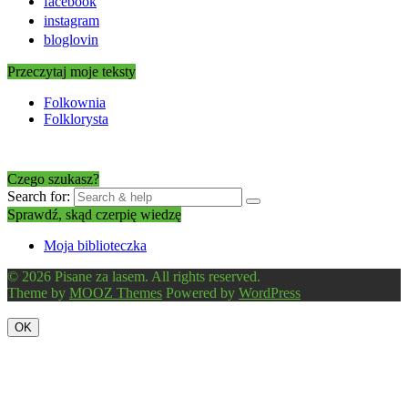
facebook
instagram
bloglovin
Przeczytaj moje teksty
Folkownia
Folklorysta
Czego szukasz?
Search for:
Sprawdź, skąd czerpię wiedzę
Moja biblioteczka
© 2026 Pisane za lasem. All rights reserved.
Theme by
MOOZ Themes
Powered by
WordPress
OK