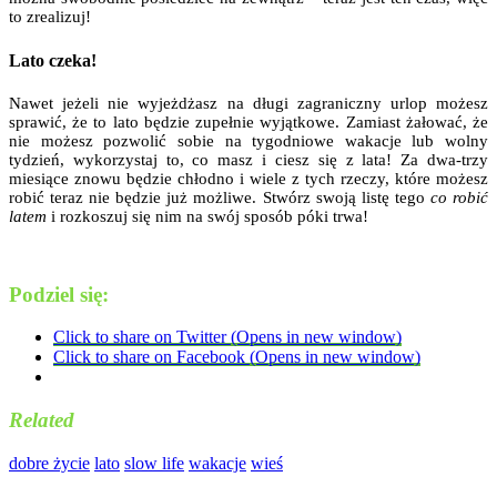
to zrealizuj!
Lato czeka!
Nawet jeżeli nie wyjeżdżasz na długi zagraniczny urlop możesz
sprawić, że to lato będzie zupełnie wyjątkowe. Zamiast żałować, że
nie możesz pozwolić sobie na tygodniowe wakacje lub wolny
tydzień, wykorzystaj to, co masz i ciesz się z lata! Za dwa-trzy
miesiące znowu będzie chłodno i wiele z tych rzeczy, które możesz
robić teraz nie będzie już możliwe. Stwórz swoją listę tego
co robić
latem
i rozkoszuj się nim na swój sposób póki trwa!
Podziel się:
Click to share on Twitter (Opens in new window)
Click to share on Facebook (Opens in new window)
Related
dobre życie
lato
slow life
wakacje
wieś