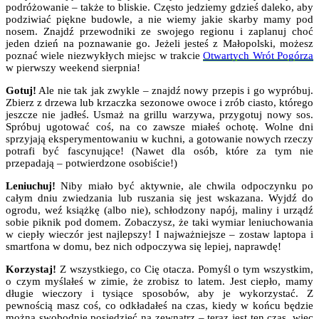
podróżowanie – także to bliskie. Często jedziemy gdzieś daleko, aby
podziwiać piękne budowle, a nie wiemy jakie skarby mamy pod
nosem. Znajdź przewodniki ze swojego regionu i zaplanuj choć
jeden dzień na poznawanie go. Jeżeli jesteś z Małopolski, możesz
poznać wiele niezwykłych miejsc w trakcie
Otwartych Wrót Pogórza
w pierwszy weekend sierpnia!
Gotuj!
Ale nie tak jak zwykle – znajdź nowy przepis i go wypróbuj.
Zbierz z drzewa lub krzaczka sezonowe owoce i zrób ciasto, którego
jeszcze nie jadłeś. Usmaż na grillu warzywa, przygotuj nowy sos.
Spróbuj ugotować coś, na co zawsze miałeś ochotę. Wolne dni
sprzyjają eksperymentowaniu w kuchni, a gotowanie nowych rzeczy
potrafi być fascynujące! (Nawet dla osób, które za tym nie
przepadają – potwierdzone osobiście!)
Leniuchuj!
Niby miało być aktywnie, ale chwila odpoczynku po
całym dniu zwiedzania lub ruszania się jest wskazana. Wyjdź do
ogrodu, weź książkę (albo nie), schłodzony napój, maliny i urządź
sobie piknik pod domem. Zobaczysz, że taki wymiar leniuchowania
w ciepły wieczór jest najlepszy! I najważniejsze – zostaw laptopa i
smartfona w domu, bez nich odpoczywa się lepiej, naprawdę!
Korzystaj!
Z wszystkiego, co Cię otacza. Pomyśl o tym wszystkim,
o czym myślałeś w zimie, że zrobisz to latem. Jest ciepło, mamy
długie wieczory i tysiące sposobów, aby je wykorzystać. Z
pewnością masz coś, co odkładałeś na czas, kiedy w końcu będzie
można swobodnie posiedzieć na zewnątrz – teraz jest ten czas, więc