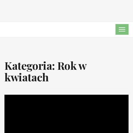
TOG
NAVI
Kategoria:
Rok w
kwiatach