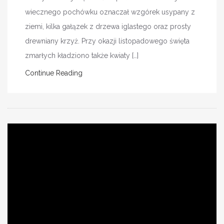
wiecznego pochówku oznaczał wzgórek usypany z
ziemi, kilka gałązek z drzewa iglastego oraz prosty
drewniany krzyż. Przy okazji listopadowego święta
zmarłych kładziono także kwiaty […]
Continue Reading