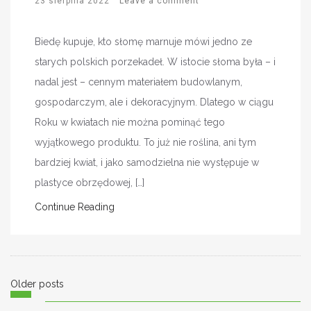
23 sierpnia 2022
Leave a comment
Biedę kupuje, kto słomę marnuje mówi jedno ze
starych polskich porzekadeł. W istocie słoma była – i
nadal jest – cennym materiałem budowlanym,
gospodarczym, ale i dekoracyjnym. Dlatego w ciągu
Roku w kwiatach nie można pominąć tego
wyjątkowego produktu. To już nie roślina, ani tym
bardziej kwiat, i jako samodzielna nie występuje w
plastyce obrzędowej, […]
Continue Reading
Posts
Older posts