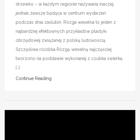
drzewko – w każdym regionie nazywana inaczej,
jednak zawsze będąca w centrum wydarzeń
podczas dnia zaślubin. Rózga weselna to jeden z
najbardziej efektownych przykładów plastyki
obrzędowej związanej z polską ludowością.
Szczęśliwa różdżka Rózgę weselną najczęściej
tworzono na podstawie wykonanej z czubka świerka,
[…]
Continue Reading