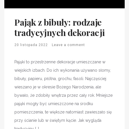
Pająk z bibuły: rodzaje
tradycyjnych dekoracji
20 listopada 2022
Leave a comment
Pająki to przestrzenne dekoracje umieszczane w
wiejskich izbach. Do ich wykonania używano słomy,
bibuły, papieru, płótna, grochu, fasoli. Najczęściej
wieszano je w okresie Bożego Narodzenia, ale
bywało, że zdobiły wnętrza przez cały rok. Mniejsze
pająki mogły być umieszczone na środku
pomieszczenia, te większe natomiast zawieszało się
przy ścianie lub w świętym kącie. Jak wygląda
tradycyjny […]