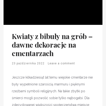
Kwiaty z bibuły na grób –
dawne dekoracje na
cmentarzach
23 października 2022
Leave a comment
Jeszcze kilkadziesiąt lat temu wiejskie cmentarze nie
były wypełnione szarością marmuru i pięknymi
rzeźbami symboli religijnych. Na takie zbytki po
śmierci mogli pozwolić sobie tylko najbogatsi. Dla
zdecydowanej większości społeczeństwa miejsce