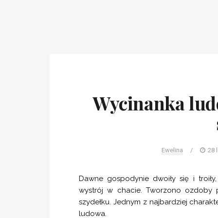
Wycinanka ludo
Ewelina
/
28 
Dawne gospodynie dwoiły się i troił
wystrój w chacie. Tworzono ozdoby p
szydełku. Jednym z najbardziej charakt
ludowa.