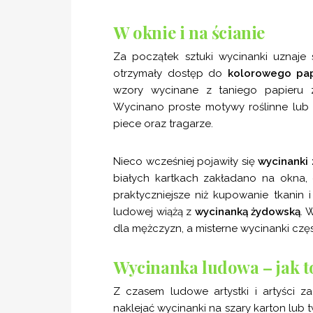
W oknie i na ścianie
Za początek sztuki wycinanki uznaje s
otrzymały dostęp do
kolorowego pa
wzory wycinane z taniego papieru z
Wycinano proste motywy roślinne lub 
piece oraz tragarze.
Nieco wcześniej pojawiły się
wycinanki 
białych kartkach zakładano na okna, g
praktyczniejsze niż kupowanie tkanin i
ludowej wiążą z
wycinanką żydowską
. 
dla mężczyzn, a misterne wycinanki czę
Wycinanka ludowa – jak t
Z czasem ludowe artystki i artyści z
naklejać wycinanki na szary karton lub 