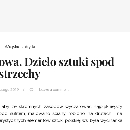
Wiejskie zabytki
wa. Dzieło sztuki spod
strzechy
lutego 2019
/
Leave a comment
y, aby ze skromnych zasobów wyczarować najpiękniejszy
od sufitem, malowano ściany, robiono na drutach i na
erystycznych elementów sztuki polskiej wsi była wycinanka