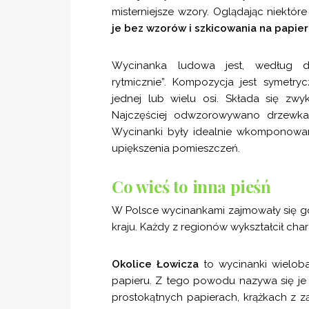
misterniejsze wzory. Oglądając niektó
je bez wzorów i szkicowania na papie
Wycinanka ludowa jest, według de
rytmicznie”. Kompozycja jest symetr
jednej lub wielu osi. Składa się zw
Najczęściej odwzorowywano drzewka k
Wycinanki były idealnie wkomponowan
upiększenia pomieszczeń.
Co wieś to inna pieśń
W Polsce wycinankami zajmowały się g
kraju. Każdy z regionów wykształcił chara
Okolice Łowicza
to wycinanki wieloba
papieru. Z tego powodu nazywa się je
prostokątnych papierach, krążkach z 