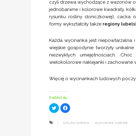
czyli drzewa wychodzące z wazonów o
jednobarwne i kolorowe kwadraty, kół
rysunku rośliny doniczkowej), cacka
formy wykształciły także
regiony lubels
Każda wycinanka jest niepowtarzalna 
wiejskie gospodynie tworzyły unikalne 
niezwykłych umiejętnościach. Choć
wielokolorowe naklejanki i zachowane w
Więcej o wycinankach ludowych poczy
Podziel się:
C
C
l
l
i
i
c
c
k
k
sztuka ludowa
wycinanka ludowa
t
t
o
o
s
s