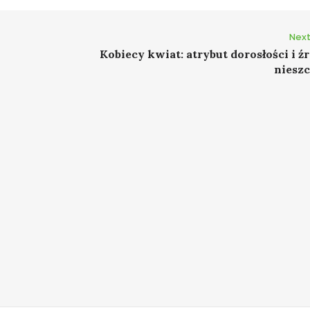
Next
Kobiecy kwiat: atrybut dorosłości i ź
nieszc