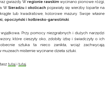
raz gwiazdy. W
regionie rawskim
wycinano pionowe rózgi,
ka. W
Sieradzu i okolicach
pojawiały się wierzby (oparte na
 okrągłe lub kwadratowe, kolorowe mazury. Swoje własne
ki, opoczyński i kołbiesko-garwoliński
.
i wyjątkowa. Przy pomocy niezgrabnych i dużych narzędzi
wzory, które cieszyły oko, zdobiły izbę i świadczyły o ich
 obecnie sztuka ta nieco zanikła, wciąż zachwycają
 muzeach misternie wycinane dzieła sztuki.
tasz
tutaj
i
tutaj
.