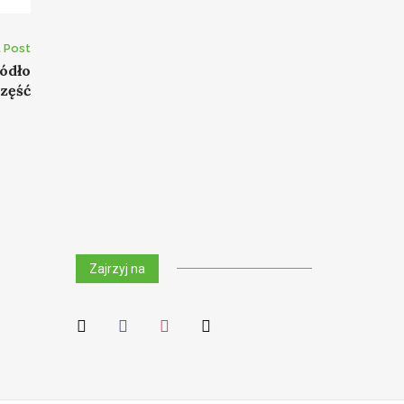
 Post
ródło
zęść
Zajrzyj na
mail
facebook
instagram
bloglovin