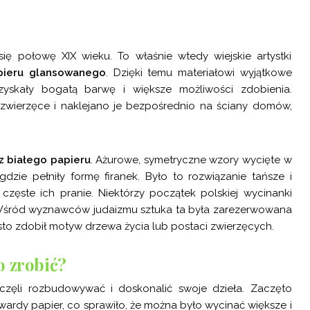
ię połowę XIX wieku. To właśnie wtedy wiejskie artystki
pieru glansowanego
. Dzięki temu materiałowi wyjątkowe
yskały bogatą barwę i większe możliwości zdobienia.
zwierzęce i naklejano je bezpośrednio na ściany domów,
z białego papieru
. Ażurowe, symetryczne wzory wycięte w
dzie pełniły formę firanek. Było to rozwiązanie tańsze i
 częste ich pranie. Niektórzy początek polskiej wycinanki
Wśród wyznawców judaizmu sztuka ta była zarezerwowana
sto zdobił motyw drzewa życia lub postaci zwierzęcych.
o zrobić?
aczęli rozbudowywać i doskonalić swoje dzieła. Zaczęto
twardy papier, co sprawiło, że można było wycinać większe i