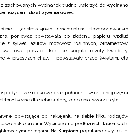
re z zachowanych wycinanek trudno uwierzyć, że
wycinano
rze nożycami do strzyżenia owiec
!
finicji, „abstrakcyjnym ornamentem skomponowanym
yczna, ponieważ powstawała po złożeniu papieru wzdłuż
ykle z sylwet, ażurów, motywów roślinnych, ornamentów.
wiatowe, postacie kobiece, koguta, rozety, kwadraty.
e w przestrzeń chaty – powstawały przed świętami, dla
ospodynie ze środkowej oraz północno-wschodniej części
kterystyczne dla siebie kolory, zdobienia, wzory i style.
rwne, powstające po naklejeniu na siebie kilku rodzajów
 także naklejankami. Wycinano na podłużnych tasiemkach,
ząbkowanymi brzegami.
Na Kurpiach
popularne były leluje,