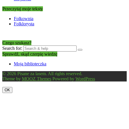
Przeczytaj moje teksty
Folkownia
Folklorysta
Czego szukasz?
Search for:
Sprawdź, skąd czerpię wiedzę
Moja biblioteczka
© 2026 Pisane za lasem. All rights reserved.
Theme by
MOOZ Themes
Powered by
WordPress
OK