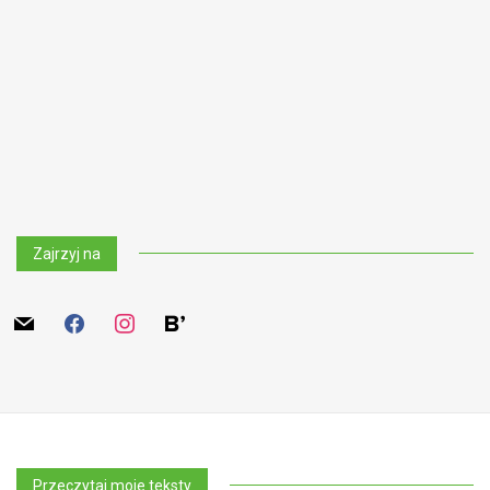
Zajrzyj na
mail
facebook
instagram
bloglovin
Przeczytaj moje teksty