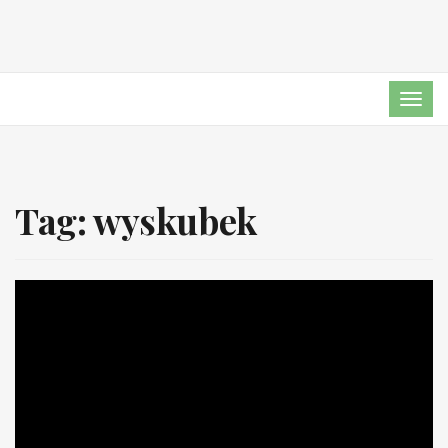
TOG
NAVI
Tag:
wyskubek